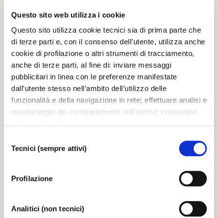
28.03.2006
Questo sito web utilizza i cookie
Questo sito utilizza cookie tecnici sia di prima parte che
di terze parti e, con il consenso dell’utente, utilizza anche
cookie di profilazione o altri strumenti di tracciamento,
IMMAGINI
anche di terze parti, al fine di: inviare messaggi
RICOSTRUZIONE -La sala
pubblicitari in linea con le preferenze manifestate
dall’utente stesso nell’ambito dell’utilizzo delle
funzionalità e della navigazione in rete; effettuare analisi e
28.03.2006
monitoraggio dei comportamenti dell’utente; consentire
all’utente di effettuare comunicazioni e interazioni
attraverso i social. Cliccando sul tasto “ACCETTA
Selezione
TUTTI”, l’utente acconsente all’uso di tutti i cookie non
Tecnici (sempre attivi)
del
tecnici, inclusi quindi quelli di profilazione, analitici e
consenso
IMMAGINI
social. Il consenso è facoltativo e può essere revocato in
RICOSTRUZIONE -I palchi
Profilazione
qualsiasi momento. Se l’utente desidera modificare le
proprie preferenze può cliccare sul tasto In basso a
sinistra dello schermo. Per sapere di più sui cookie che
28.03.2006
Analitici (non tecnici)
usiamo può accedere alla
COOKIE POLICY
da dove è