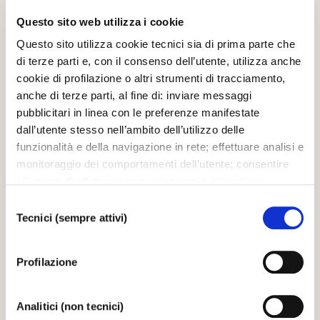
27.03.2006
Questo sito web utilizza i cookie
Questo sito utilizza cookie tecnici sia di prima parte che
di terze parti e, con il consenso dell’utente, utilizza anche
cookie di profilazione o altri strumenti di tracciamento,
IMMAGINI
anche di terze parti, al fine di: inviare messaggi
RICOSTRUZIONE -Il sipario
pubblicitari in linea con le preferenze manifestate
dall’utente stesso nell’ambito dell’utilizzo delle
funzionalità e della navigazione in rete; effettuare analisi e
27.03.2006
monitoraggio dei comportamenti dell’utente; consentire
all’utente di effettuare comunicazioni e interazioni
attraverso i social. Cliccando sul tasto “ACCETTA
Selezione
TUTTI”, l’utente acconsente all’uso di tutti i cookie non
Tecnici (sempre attivi)
del
tecnici, inclusi quindi quelli di profilazione, analitici e
consenso
IMMAGINI
social. Il consenso è facoltativo e può essere revocato in
RICOSTRUZIONE -Il sipario
Profilazione
qualsiasi momento. Se l’utente desidera modificare le
proprie preferenze può cliccare sul tasto In basso a
sinistra dello schermo. Per sapere di più sui cookie che
27.03.2006
Analitici (non tecnici)
usiamo può accedere alla
COOKIE POLICY
da dove è