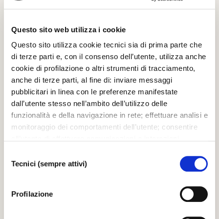
04.05.2007
Questo sito web utilizza i cookie
Questo sito utilizza cookie tecnici sia di prima parte che
di terze parti e, con il consenso dell’utente, utilizza anche
cookie di profilazione o altri strumenti di tracciamento,
IMMAGINI
anche di terze parti, al fine di: inviare messaggi
William Claxton - Photography is jazz for the eye
pubblicitari in linea con le preferenze manifestate
dall’utente stesso nell’ambito dell’utilizzo delle
04.05.2007
funzionalità e della navigazione in rete; effettuare analisi e
monitoraggio dei comportamenti dell’utente; consentire
all’utente di effettuare comunicazioni e interazioni
attraverso i social. Cliccando sul tasto “ACCETTA
Selezione
TUTTI”, l’utente acconsente all’uso di tutti i cookie non
Tecnici (sempre attivi)
del
IMMAGINI
tecnici, inclusi quindi quelli di profilazione, analitici e
consenso
Visita al Teatro del Presidente della Repubblica
social. Il consenso è facoltativo e può essere revocato in
Giorgio Napolitano
Profilazione
qualsiasi momento. Se l’utente desidera modificare le
proprie preferenze può cliccare sul tasto In basso a