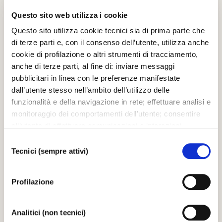
25.03.2006
Questo sito web utilizza i cookie
Questo sito utilizza cookie tecnici sia di prima parte che
di terze parti e, con il consenso dell’utente, utilizza anche
cookie di profilazione o altri strumenti di tracciamento,
IMMAGINI
anche di terze parti, al fine di: inviare messaggi
Patti Austin - Fenice Jazz 2004
pubblicitari in linea con le preferenze manifestate
dall’utente stesso nell’ambito dell’utilizzo delle
funzionalità e della navigazione in rete; effettuare analisi e
25.03.2006
monitoraggio dei comportamenti dell’utente; consentire
all’utente di effettuare comunicazioni e interazioni
attraverso i social. Cliccando sul tasto “ACCETTA
Selezione
TUTTI”, l’utente acconsente all’uso di tutti i cookie non
Tecnici (sempre attivi)
del
tecnici, inclusi quindi quelli di profilazione, analitici e
consenso
IMMAGINI
social. Il consenso è facoltativo e può essere revocato in
Ron Carter - Fenice Jazz 2004
Profilazione
qualsiasi momento. Se l’utente desidera modificare le
proprie preferenze può cliccare sul tasto In basso a
sinistra dello schermo. Per sapere di più sui cookie che
25.03.2006
Analitici (non tecnici)
usiamo può accedere alla
COOKIE POLICY
da dove è