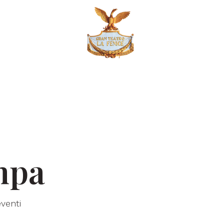
mpa
eventi