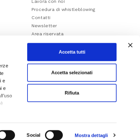
Lavora con noi
Procedura di whistleblowing
Contatti
Newsletter
Area riservata
Accetta tutti
erze
Accetta selezionati
te
i e
i e
Rifiuta
ll’uso
 è
iù sui
y
Cookie Policy
Lavora con noi
Informazioni sull’accessibilità
te non
Social
Mostra dettagli