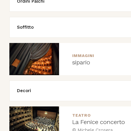
Ordini Palchi
Soffitto
IMMAGINI
sipario
Decori
TEATRO
La Fenice concerto
© Michele Crosera