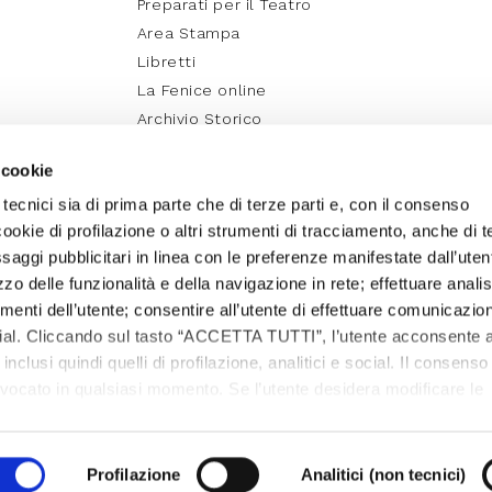
Preparati per il Teatro
Area Stampa
Libretti
La Fenice online
Archivio Storico
Media Partner e Social
 cookie
Fenice Education
 tecnici sia di prima parte che di terze parti e, con il consenso
cookie di profilazione o altri strumenti di tracciamento, anche di t
essaggi pubblicitari in linea con le preferenze manifestate dall’uten
izzo delle funzionalità e della navigazione in rete; effettuare analis
nti dell’utente; consentire all’utente di effettuare comunicazion
ocial. Cliccando sul tasto “ACCETTA TUTTI”, l’utente acconsente a
, inclusi quindi quelli di profilazione, analitici e social. Il consenso
evocato in qualsiasi momento. Se l’utente desidera modificare le
care sul tasto In basso a sinistra dello schermo. Per sapere di p
cedere alla
COOKIE POLICY
da dove è possibile modificare o
iritti riservati – Campo San Fantin 1965, San Marco – 30124
Privacy Polic
dendo questo banner - cliccando sulla X in alto a destra - l’uten
Profilazione
Analitici (non tecnici)
Credits