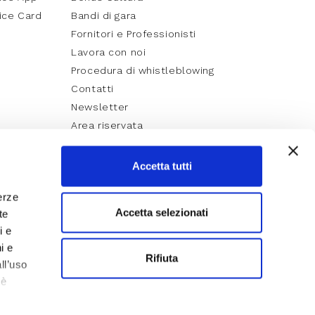
ice Card
Bandi di gara
Fornitori e Professionisti
Lavora con noi
Procedura di whistleblowing
Contatti
Newsletter
Area riservata
Accetta tutti
erze
Accetta selezionati
te
i e
i e
Rifiuta
ll’uso
 è