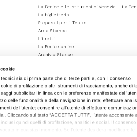
La Fenice e le Istituzioni di Venezia
La Fen
La biglietteria
Preparati per il Teatro
Area Stampa
Libretti
La Fenice online
Archivio Storico
Media Partner e Social
 cookie
Fenice Education
 tecnici sia di prima parte che di terze parti e, con il consenso
cookie di profilazione o altri strumenti di tracciamento, anche di t
essaggi pubblicitari in linea con le preferenze manifestate dall’uten
izzo delle funzionalità e della navigazione in rete; effettuare analis
nti dell’utente; consentire all’utente di effettuare comunicazion
ocial. Cliccando sul tasto “ACCETTA TUTTI”, l’utente acconsente a
, inclusi quindi quelli di profilazione, analitici e social. Il consenso
evocato in qualsiasi momento. Se l’utente desidera modificare le