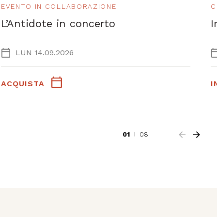
EVENTO IN COLLABORAZIONE
C
L’Antidote in concerto
I
LUN 14.09.2026
ACQUISTA
I
01
08