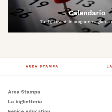
Calendario
Tutti gli eventi in programma giorno
AREA STAMPA
L
Area Stampa
La biglietteria
Fenice education