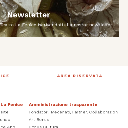
Newsletter
 Teatro La Fenice iscrivendoti alla nostra newsletter
ICE
AREA RISERVATA
 La Fenice
Amministrazione trasparente
isite
Fondatori, Mecenati, Partner, Collaborazioni
kshop
Art Bonus
ice App
Bonus Cultura