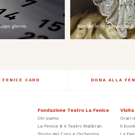
 dopo giorno
Rimani in contatto con il
A FENICE CARD
DONA ALLA FEN
Fondazione Teatro La Fenice
Visita
Chi siamo
Orari v
La Fenice & il Teatro Malibran
Il boo
Storia del Coro e Orchestra
La Fen