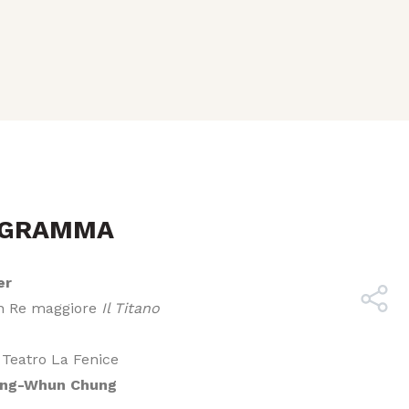
OGRAMMA
er
in Re maggiore
Il Titano
 Teatro La Fenice
ng-Whun Chung