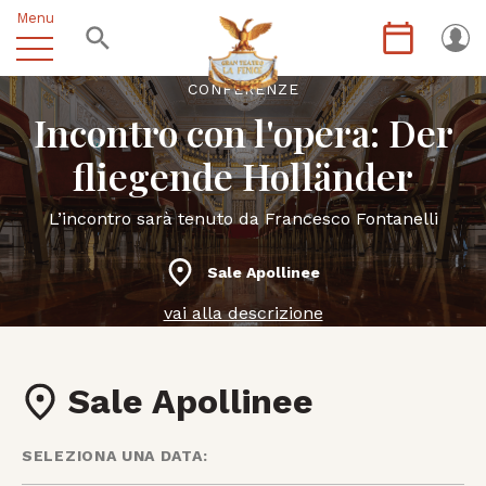
Menu
CONFERENZE
Incontro con l'opera: Der
fliegende Holländer
L’incontro sarà tenuto da Francesco Fontanelli
Sale Apollinee
vai alla descrizione
Sale Apollinee
SELEZIONA UNA DATA: