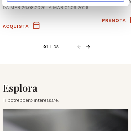
SAB 05.0
DA
MER 26.08.2026
A
MAR 01.09.2026
PRENOTA
ACQUISTA
01
08
Esplora
Ti potrebbero interessare..