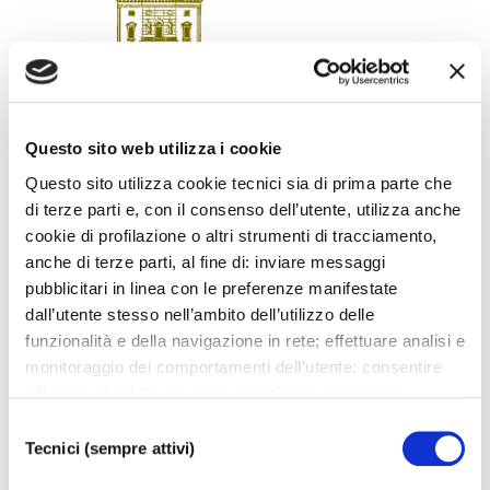
Questo sito web utilizza i cookie
Questo sito utilizza cookie tecnici sia di prima parte che
di terze parti e, con il consenso dell’utente, utilizza anche
SCARICA LOCANDINA
cookie di profilazione o altri strumenti di tracciamento,
anche di terze parti, al fine di: inviare messaggi
pubblicitari in linea con le preferenze manifestate
dall’utente stesso nell’ambito dell’utilizzo delle
funzionalità e della navigazione in rete; effettuare analisi e
I prossimi eventi
monitoraggio dei comportamenti dell’utente; consentire
all’utente di effettuare comunicazioni e interazioni
attraverso i social. Cliccando sul tasto “ACCETTA
Gli appuntamenti della settimana
Selezione
TUTTI”, l’utente acconsente all’uso di tutti i cookie non
Tecnici (sempre attivi)
del
tecnici, inclusi quindi quelli di profilazione, analitici e
consenso