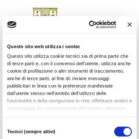
Questo sito web utilizza i cookie
Questo sito utilizza cookie tecnici sia di prima parte che
di terze parti e, con il consenso dell’utente, utilizza anche
SCARICA LOCANDINA
cookie di profilazione o altri strumenti di tracciamento,
anche di terze parti, al fine di: inviare messaggi
pubblicitari in linea con le preferenze manifestate
dall’utente stesso nell’ambito dell’utilizzo delle
funzionalità e della navigazione in rete; effettuare analisi e
monitoraggio dei comportamenti dell’utente; consentire
I prossimi eventi
all’utente di effettuare comunicazioni e interazioni
attraverso i social. Cliccando sul tasto “ACCETTA
Selezione
Gli appuntamenti della settimana
TUTTI”, l’utente acconsente all’uso di tutti i cookie non
Tecnici (sempre attivi)
del
tecnici, inclusi quindi quelli di profilazione, analitici e