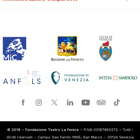
© 2019 – Fondazione Teatro La Fenice
– P.IVA 00187480272 – Tutti i
diritti riservati – Campo San Fantin 1965, San Marco – 30124 Venezia