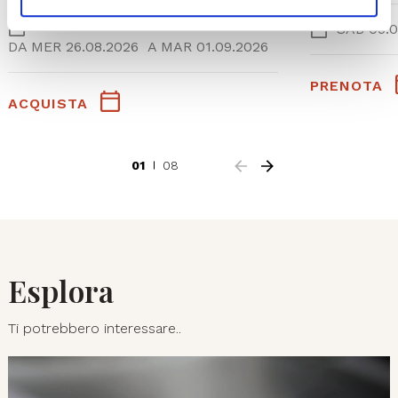
SAB 05.0
DA
MER 26.08.2026
A
MAR 01.09.2026
PRENOTA
ACQUISTA
01
08
Esplora
Ti potrebbero interessare..