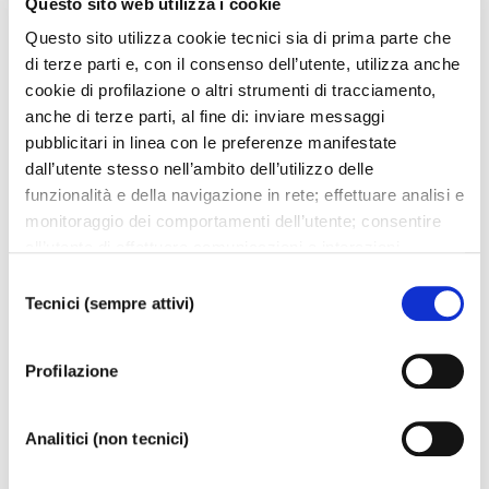
Questo sito web utilizza i cookie
Visita La Fenice
Questo sito utilizza cookie tecnici sia di prima parte che
di terze parti e, con il consenso dell’utente, utilizza anche
cookie di profilazione o altri strumenti di tracciamento,
Se siete in visita a Venezia, il Teatro La Fenice è
anche di terze parti, al fine di: inviare messaggi
sicuramente una tappa imperdibile per rendere unico il
pubblicitari in linea con le preferenze manifestate
dall’utente stesso nell’ambito dell’utilizzo delle
vostro soggiorno veneziano.
funzionalità e della navigazione in rete; effettuare analisi e
monitoraggio dei comportamenti dell’utente; consentire
all’utente di effettuare comunicazioni e interazioni
SCOPRI
attraverso i social. Cliccando sul tasto “ACCETTA
Selezione
TUTTI”, l’utente acconsente all’uso di tutti i cookie non
Tecnici (sempre attivi)
del
tecnici, inclusi quindi quelli di profilazione, analitici e
consenso
01
04
social. Il consenso è facoltativo e può essere revocato in
Profilazione
qualsiasi momento. Se l’utente desidera modificare le
proprie preferenze può cliccare sul tasto In basso a
sinistra dello schermo. Per sapere di più sui cookie che
Analitici (non tecnici)
usiamo può accedere alla
COOKIE POLICY
da dove è
possibile modificare o revocare il consenso. Chiudendo