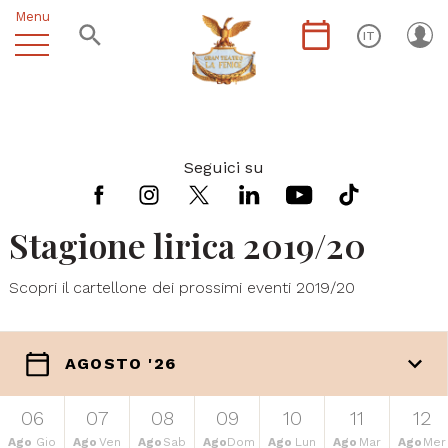
Menu
IT
Seguici su
Stagione lirica 2019/20
Scopri il cartellone dei prossimi eventi 2019/20
AGOSTO '26
06
07
08
09
10
11
12
Ago
Gio
Ago
Ven
Ago
Sab
Ago
Dom
Ago
Lun
Ago
Mar
Ago
Mer