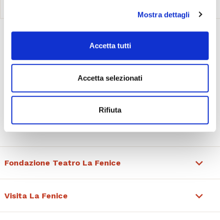
AREA STAMPA
LA FENICE CARD
default (solo cookie tecnici attivi).
Mostra dettagli
Area Stampa
Accetta tutti
La biglietteria
Fenice education
Accetta selezionati
Visita La Fenice
Rifiuta
Iscriviti alla newsletter
Fondazione Teatro La Fenice
Visita La Fenice